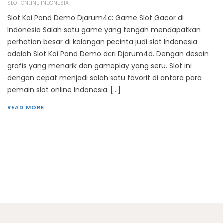
SLOT ONLINE INDONESIA
Slot Koi Pond Demo Djarum4d: Game Slot Gacor di
Indonesia Salah satu game yang tengah mendapatkan
perhatian besar di kalangan pecinta judi slot Indonesia
adalah Slot Koi Pond Demo dari Djarum4d. Dengan desain
grafis yang menarik dan gameplay yang seru. Slot ini
dengan cepat menjadi salah satu favorit di antara para
pemain slot online Indonesia. […]
READ MORE