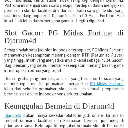
slot Indonesia, tentu sudah tidak asing lagi dengan Djarum4d.
Platform ini menjadi salah satu pelopor terdepan dalam menyajikan
permainan slot berkualitas di Indonesia. Salah satu game slot yang
saat ini sedang populer di Djarum4d adalah PG Midas Fortune. Mari
kita telisik lebih dalam mengapa game ini begitu digemari.
Slot Gacor: PG Midas Fortune di
Djarum4d
Sebagai salah satu judi slot Indonesia terpopuler, PG Midas Fortune
menawarkan kesempatan menang dengan RTP (Return to Player)
yang tinggi. Inilah yang menjadikannya dikenal sebagai “Slot Gacor”.
Bagi pemain yang selalu mencari kesempatan menang besar, game
ini merupakan pilihan yang tepat.
Desain grafis yang menarik, animasi yang halus, serta suara yang
mendukung atmosfer permainan, menjadikan
PG Midas Fortune
lebih dari sekedar permainan slot. Ini adalah sebuah pengalaman
bermain slot online Indonesia yang tak terlupakan.
Keunggulan Bermain di Djarum4d
Djarum4d
bukan hanya sekedar platform judi online. Ini adalah
tempat di mana kualitas dan keamanan bermain judi menjadi
prioritas utama. Beberapa keunggulan bermain slot di Djarum4d