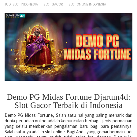
JUDI SLOT INDONESIA
SLOT GACOR
SLOT ONLINE INDONESIA
Demo PG Midas Fortune Djarum4d:
Slot Gacor Terbaik di Indonesia
Demo PG Midas Fortune, Salah satu hal yang paling menarik dari
dunia perjudian online adalah kemunculan berbagai jenis permainan
yang selalu memberikan pengalaman baru bagi para pemainnya.
Salah satunya adalah slot online. Bagi Anda yang gemar bermain judi