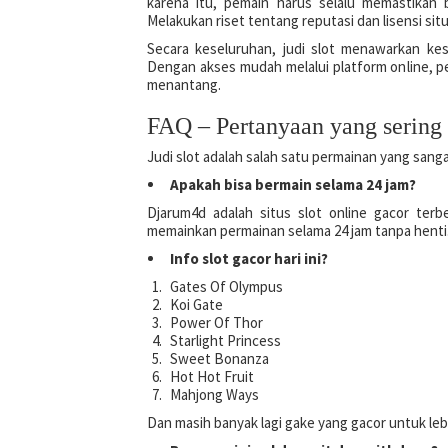
karena itu, pemain harus selalu memastika
Melakukan riset tentang reputasi dan lisensi sit
Secara keseluruhan, judi slot menawarkan kes
Dengan akses mudah melalui platform online, 
menantang.
FAQ – Pertanyaan yang sering te
Judi slot adalah salah satu permainan yang sang
Apakah bisa bermain selama 24 jam?
Djarum4d adalah situs slot online gacor terb
memainkan permainan selama 24 jam tanpa henti
Info slot gacor hari ini?
Gates Of Olympus
Koi Gate
Power Of Thor
Starlight Princess
Sweet Bonanza
Hot Hot Fruit
Mahjong Ways
Dan masih banyak lagi gake yang gacor untuk 