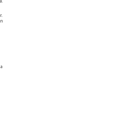
a.
r.
an
sa