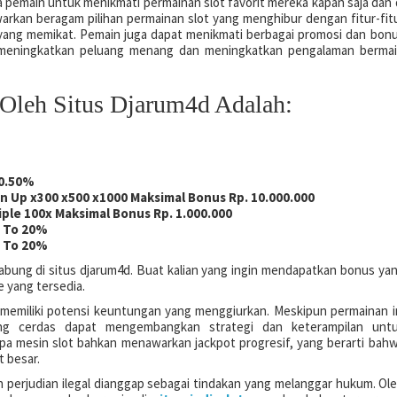
pemain untuk menikmati permainan slot favorit mereka kapan saja dan 
awarkan beragam pilihan permainan slot yang menghibur dengan fitur-fit
 yang memikat. Pemain juga dapat menikmati berbagai promosi dan bon
uk meningkatkan peluang menang dan meningkatkan pengalaman berma
Oleh Situs Djarum4d Adalah:
 0.50%
 Up x300 x500 x1000 Maksimal Bonus Rp. 10.000.000
iple 100x Maksimal Bonus Rp. 1.000.000
 To 20%
 To 20%
rgabung di situs djarum4d. Buat kalian yang ingin mendapatkan bonus ya
 yang tersedia.
a memiliki potensi keuntungan yang menggiurkan. Meskipun permainan i
ng cerdas dapat mengembangkan strategi dan keterampilan unt
 mesin slot bahkan menawarkan jackpot progresif, yang berarti bah
t besar.
an perjudian ilegal dianggap sebagai tindakan yang melanggar hukum. Ol