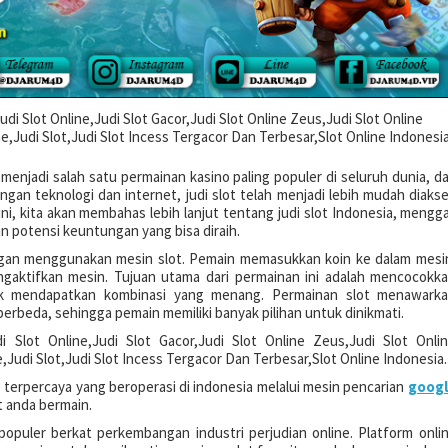
udi Slot Online,Judi Slot Gacor,Judi Slot Online Zeus,Judi Slot Online
e,Judi Slot,Judi Slot Incess Tergacor Dan Terbesar,Slot Online Indonesi
 menjadi salah satu permainan kasino paling populer di seluruh dunia, d
ngan teknologi dan internet, judi slot telah menjadi lebih mudah diaks
l ini, kita akan membahas lebih lanjut tentang judi slot Indonesia, mengga
 potensi keuntungan yang bisa diraih.
ngan menggunakan mesin slot. Pemain memasukkan koin ke dalam mesi
gaktifkan mesin. Tujuan utama dari permainan ini adalah mencocokk
uk mendapatkan kombinasi yang menang. Permainan slot menawark
rbeda, sehingga pemain memiliki banyak pilihan untuk dinikmati.
di Slot Online,Judi Slot Gacor,Judi Slot Online Zeus,Judi Slot Onli
,Judi Slot,Judi Slot Incess Tergacor Dan Terbesar,Slot Online Indonesia.
 terpercaya yang beroperasi di indonesia melalui mesin pencarian
goog
 anda bermain.
opuler berkat perkembangan industri perjudian online. Platform onli