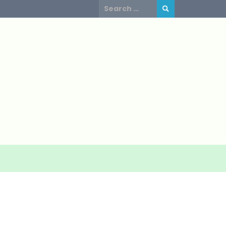
Search
for: