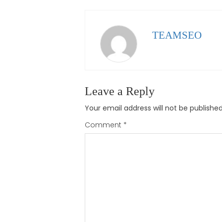
TEAMSEO
Leave a Reply
Your email address will not be published
Comment
*