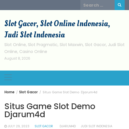
Skip
Search
to
for:
content
Slot Gacor, Slot Online Indonesia,
Judi Slot Indonesia
Slot Online, Slot Pragmatic, Slot Maxwin, Slot Gacor, Judi Slot
Online, Casino Online
August 8, 2026
Home
Slot Gacor
Situs Game Slot Demo Djarum4d
Situs Game Slot Demo
Djarum4d
JULY 29, 2023
SLOT GACOR
DJARUM4D
JUDI SLOT INDONESIA