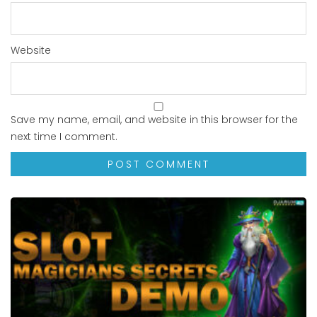
Website
Save my name, email, and website in this browser for the
next time I comment.