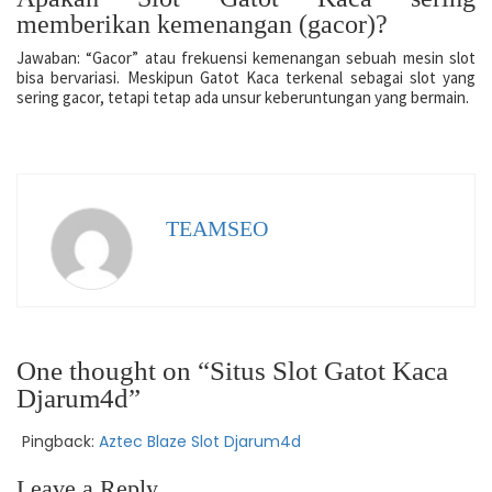
memberikan kemenangan (gacor)?
Jawaban: “Gacor” atau frekuensi kemenangan sebuah mesin slot
bisa bervariasi. Meskipun Gatot Kaca terkenal sebagai slot yang
sering gacor, tetapi tetap ada unsur keberuntungan yang bermain.
TEAMSEO
One thought on “Situs Slot Gatot Kaca
Djarum4d”
Pingback:
Aztec Blaze Slot Djarum4d
Leave a Reply