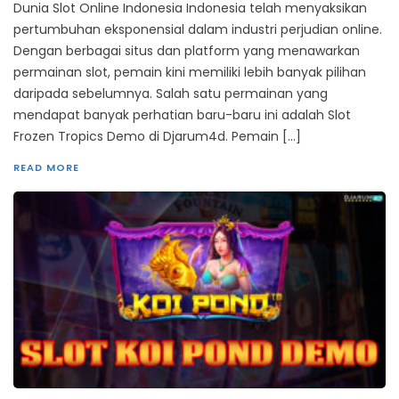
Dunia Slot Online Indonesia Indonesia telah menyaksikan
pertumbuhan eksponensial dalam industri perjudian online.
Dengan berbagai situs dan platform yang menawarkan
permainan slot, pemain kini memiliki lebih banyak pilihan
daripada sebelumnya. Salah satu permainan yang
mendapat banyak perhatian baru-baru ini adalah Slot
Frozen Tropics Demo di Djarum4d. Pemain […]
READ MORE