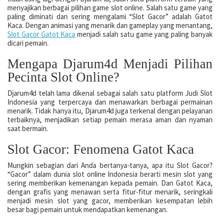
menyajikan berbagai pilihan game slot online. Salah satu game yang
paling diminati dan sering mengalami “Slot Gacor” adalah Gatot
Kaca. Dengan animasi yang menarik dan gameplay yang menantang,
Slot Gacor Gatot Kaca
menjadi salah satu game yang paling banyak
dicari pemain.
Mengapa Djarum4d Menjadi Pilihan
Pecinta Slot Online?
Djarum4d telah lama dikenal sebagai salah satu platform Judi Slot
Indonesia yang terpercaya dan menawarkan berbagai permainan
menarik. Tidak hanya itu, Djarum4d juga terkenal dengan pelayanan
terbaiknya, menjadikan setiap pemain merasa aman dan nyaman
saat bermain.
Slot Gacor: Fenomena Gatot Kaca
Mungkin sebagian dari Anda bertanya-tanya, apa itu Slot Gacor?
“Gacor” dalam dunia slot online Indonesia berarti mesin slot yang
sering memberikan kemenangan kepada pemain. Dan Gatot Kaca,
dengan grafis yang menawan serta fitur-fitur menarik, seringkali
menjadi mesin slot yang gacor, memberikan kesempatan lebih
besar bagi pemain untuk mendapatkan kemenangan.