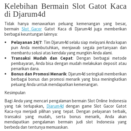
Kelebihan Bermain Slot Gatot Kaca
di Djarum4d
Tidak hanya menawarkan peluang kemenangan yang besar,
bermain
Slot Gacor
Gatot Kaca di Djarum4d juga memberikan
berbagai keuntungan lainnya:
Pelayanan 24/7
: Tim Djarum4d selalu siap melayani Anda kapan
pun Anda membutuhkan, menjawab segala pertanyaan dan
membantu solusi atas kendala yang mungkin Anda alami.
Transaksi Mudah dan Cepat
: Dengan berbagai metode
pembayaran, Anda bisa dengan mudah melakukan deposit atau
penarikan dana.
Bonus dan Promosi Menarik
: Djarum4d seringkali memberikan
berbagai bonus dan promosi menarik yang bisa meningkatkan
peluang Anda untuk mendapatkan kemenangan.
Kesimpulan
Bagi Anda yang mencari pengalaman bermain Slot Online Indonesia
yang tak terlupakan,
Djarum4d
dengan game Slot Gacor Gatot
Kaca-nya menjadi pilihan yang tepat. Dengan pelayanan terbaik,
transaksi yang mudah, serta bonus menarik, Anda akan
mendapatkan pengalaman bermain judi slot Indonesia yang
berbeda dan tentunya memuaskan.