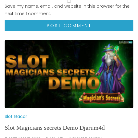
Save my name, email, and website in this browser for the
next time I comment.
Slot Gacor
Slot Magicians secrets Demo Djarum4d