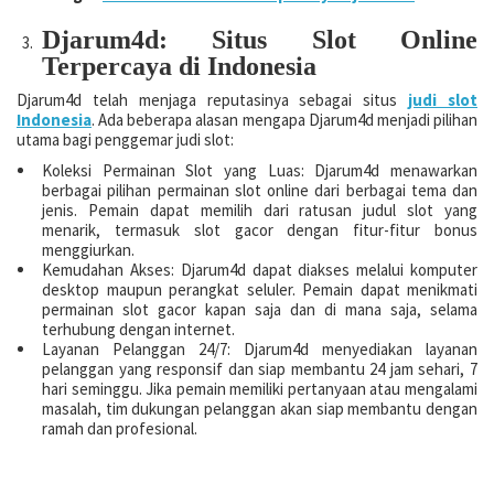
Djarum4d: Situs Slot Online
Terpercaya di Indonesia
Djarum4d telah menjaga reputasinya sebagai situs
judi slot
Indonesia
. Ada beberapa alasan mengapa Djarum4d menjadi pilihan
utama bagi penggemar judi slot:
Koleksi Permainan Slot yang Luas: Djarum4d menawarkan
berbagai pilihan permainan slot online dari berbagai tema dan
jenis. Pemain dapat memilih dari ratusan judul slot yang
menarik, termasuk slot gacor dengan fitur-fitur bonus
menggiurkan.
Kemudahan Akses: Djarum4d dapat diakses melalui komputer
desktop maupun perangkat seluler. Pemain dapat menikmati
permainan slot gacor kapan saja dan di mana saja, selama
terhubung dengan internet.
Layanan Pelanggan 24/7: Djarum4d menyediakan layanan
pelanggan yang responsif dan siap membantu 24 jam sehari, 7
hari seminggu. Jika pemain memiliki pertanyaan atau mengalami
masalah, tim dukungan pelanggan akan siap membantu dengan
ramah dan profesional.