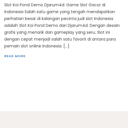
Slot Koi Pond Demo Djarum4d: Game Slot Gacor di
Indonesia Salah satu game yang tengah mendapatkan
perhatian besar di kalangan pecinta judi slot Indonesia
adalah Slot Koi Pond Demo dari Djarum4d. Dengan desain
grafis yang menarik dan gameplay yang seru. Slot ini
dengan cepat menjadi salah satu favorit di antara para
pemain slot online Indonesia. […]
READ MORE