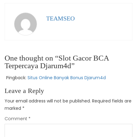
TEAMSEO
One thought on “Slot Gacor BCA
Terpercaya Djarum4d”
Pingback:
Situs Online Banyak Bonus Djarum4d
Leave a Reply
Your email address will not be published.
Required fields are
marked
*
Comment
*