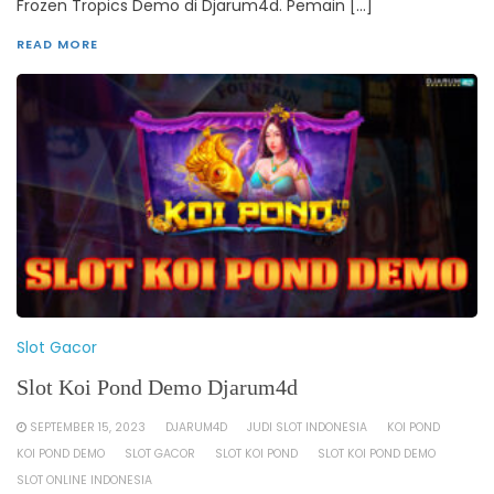
Frozen Tropics Demo di Djarum4d. Pemain […]
READ MORE
Slot Gacor
Slot Koi Pond Demo Djarum4d
SEPTEMBER 15, 2023
DJARUM4D
JUDI SLOT INDONESIA
KOI POND
KOI POND DEMO
SLOT GACOR
SLOT KOI POND
SLOT KOI POND DEMO
SLOT ONLINE INDONESIA