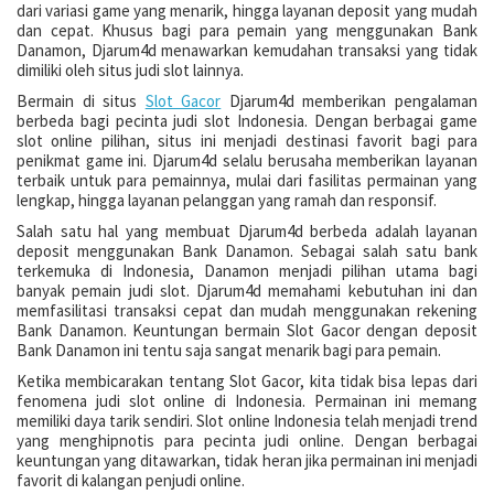
dari variasi game yang menarik, hingga layanan deposit yang mudah
dan cepat. Khusus bagi para pemain yang menggunakan Bank
Danamon, Djarum4d menawarkan kemudahan transaksi yang tidak
dimiliki oleh situs judi slot lainnya.
Bermain di situs
Slot Gacor
Djarum4d memberikan pengalaman
berbeda bagi pecinta judi slot Indonesia. Dengan berbagai game
slot online pilihan, situs ini menjadi destinasi favorit bagi para
penikmat game ini. Djarum4d selalu berusaha memberikan layanan
terbaik untuk para pemainnya, mulai dari fasilitas permainan yang
lengkap, hingga layanan pelanggan yang ramah dan responsif.
Salah satu hal yang membuat Djarum4d berbeda adalah layanan
deposit menggunakan Bank Danamon. Sebagai salah satu bank
terkemuka di Indonesia, Danamon menjadi pilihan utama bagi
banyak pemain judi slot. Djarum4d memahami kebutuhan ini dan
memfasilitasi transaksi cepat dan mudah menggunakan rekening
Bank Danamon. Keuntungan bermain Slot Gacor dengan deposit
Bank Danamon ini tentu saja sangat menarik bagi para pemain.
Ketika membicarakan tentang Slot Gacor, kita tidak bisa lepas dari
fenomena judi slot online di Indonesia. Permainan ini memang
memiliki daya tarik sendiri. Slot online Indonesia telah menjadi trend
yang menghipnotis para pecinta judi online. Dengan berbagai
keuntungan yang ditawarkan, tidak heran jika permainan ini menjadi
favorit di kalangan penjudi online.