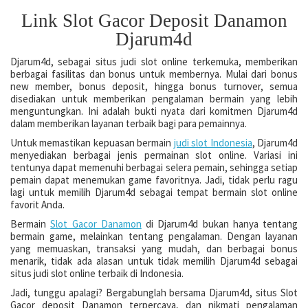
Link Slot Gacor Deposit Danamon
Djarum4d
Djarum4d, sebagai situs judi slot online terkemuka, memberikan
berbagai fasilitas dan bonus untuk membernya. Mulai dari bonus
new member, bonus deposit, hingga bonus turnover, semua
disediakan untuk memberikan pengalaman bermain yang lebih
menguntungkan. Ini adalah bukti nyata dari komitmen Djarum4d
dalam memberikan layanan terbaik bagi para pemainnya.
Untuk memastikan kepuasan bermain
judi slot Indonesia
, Djarum4d
menyediakan berbagai jenis permainan slot online. Variasi ini
tentunya dapat memenuhi berbagai selera pemain, sehingga setiap
pemain dapat menemukan game favoritnya. Jadi, tidak perlu ragu
lagi untuk memilih Djarum4d sebagai tempat bermain slot online
favorit Anda.
Bermain
Slot Gacor Danamon
di Djarum4d bukan hanya tentang
bermain game, melainkan tentang pengalaman. Dengan layanan
yang memuaskan, transaksi yang mudah, dan berbagai bonus
menarik, tidak ada alasan untuk tidak memilih Djarum4d sebagai
situs judi slot online terbaik di Indonesia.
Jadi, tunggu apalagi? Bergabunglah bersama Djarum4d, situs Slot
Gacor deposit Danamon terpercaya, dan nikmati pengalaman