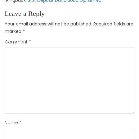
Pingback:
Slot Deposit Dana 3000 Djarum4d
Leave a Reply
Your email address will not be published.
Required fields are
marked
*
Comment
*
Name
*