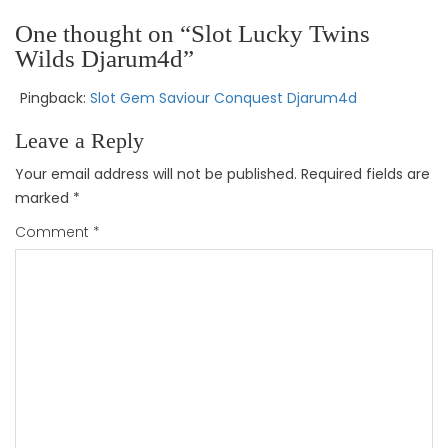
One thought on “Slot Lucky Twins
Wilds Djarum4d”
Pingback:
Slot Gem Saviour Conquest Djarum4d
Leave a Reply
Your email address will not be published.
Required fields are
marked
*
Comment
*