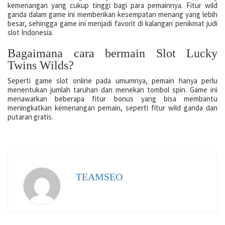
kemenangan yang cukup tinggi bagi para pemainnya. Fitur wild
ganda dalam game ini memberikan kesempatan menang yang lebih
besar, sehingga game ini menjadi favorit di kalangan penikmat judi
slot Indonesia.
Bagaimana cara bermain Slot Lucky
Twins Wilds?
Seperti game slot online pada umumnya, pemain hanya perlu
menentukan jumlah taruhan dan menekan tombol spin. Game ini
menawarkan beberapa fitur bonus yang bisa membantu
meningkatkan kemenangan pemain, seperti fitur wild ganda dan
putaran gratis.
TEAMSEO