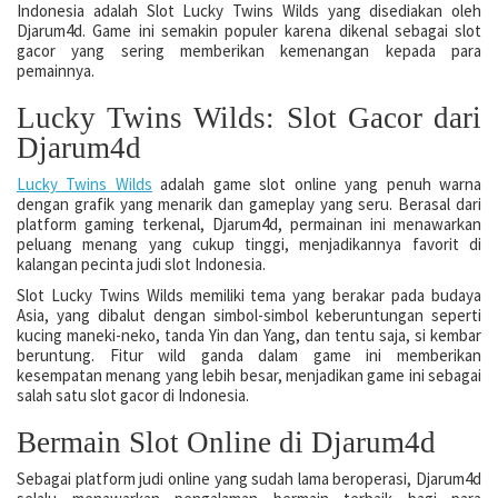
Indonesia adalah Slot Lucky Twins Wilds yang disediakan oleh
Djarum4d. Game ini semakin populer karena dikenal sebagai slot
gacor yang sering memberikan kemenangan kepada para
pemainnya.
Lucky Twins Wilds: Slot Gacor dari
Djarum4d
Lucky Twins Wilds
adalah game slot online yang penuh warna
dengan grafik yang menarik dan gameplay yang seru. Berasal dari
platform gaming terkenal, Djarum4d, permainan ini menawarkan
peluang menang yang cukup tinggi, menjadikannya favorit di
kalangan pecinta judi slot Indonesia.
Slot Lucky Twins Wilds memiliki tema yang berakar pada budaya
Asia, yang dibalut dengan simbol-simbol keberuntungan seperti
kucing maneki-neko, tanda Yin dan Yang, dan tentu saja, si kembar
beruntung. Fitur wild ganda dalam game ini memberikan
kesempatan menang yang lebih besar, menjadikan game ini sebagai
salah satu slot gacor di Indonesia.
Bermain Slot Online di Djarum4d
Sebagai platform judi online yang sudah lama beroperasi, Djarum4d