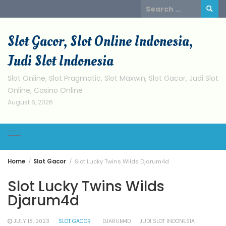
Skip
Search
to
for:
content
Slot Gacor, Slot Online Indonesia,
Judi Slot Indonesia
Slot Online, Slot Pragmatic, Slot Maxwin, Slot Gacor, Judi Slot
Online, Casino Online
August 6, 2026
Home
Slot Gacor
Slot Lucky Twins Wilds Djarum4d
Slot Lucky Twins Wilds
Djarum4d
JULY 18, 2023
SLOT GACOR
DJARUM4D
JUDI SLOT INDONESIA