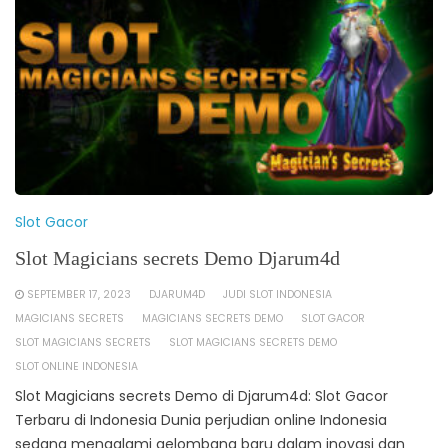
Slot Gacor
Slot Magicians secrets Demo Djarum4d
SEPTEMBER 17, 2023
DJARUM4D
JUDI SLOT INDONESIA
MAGICIANS SECRETS
MAGICIANS SECRETS DEMO
SLOT GACOR
SLOT MAGICIANS SECRETS
SLOT MAGICIANS SECRETS DEMO
SLOT ONLINE INDONESIA
Slot Magicians secrets Demo di Djarum4d: Slot Gacor
Terbaru di Indonesia Dunia perjudian online Indonesia
sedang mengalami gelombang baru dalam inovasi dan