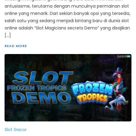
antusiasme, terutama dengan munculnya permainan slot
online yang menarik. Dari sekian banyak opsi yang tersedia,
salah satu yang sedang menjadi bintang baru di dunia slot
online adalah “Slot Magicians secrets Demo” yang disajikan
[…]
READ MORE
Slot Gacor