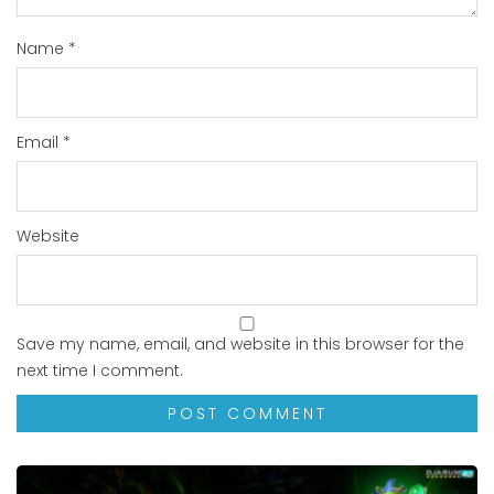
Name
*
Email
*
Website
Save my name, email, and website in this browser for the
next time I comment.