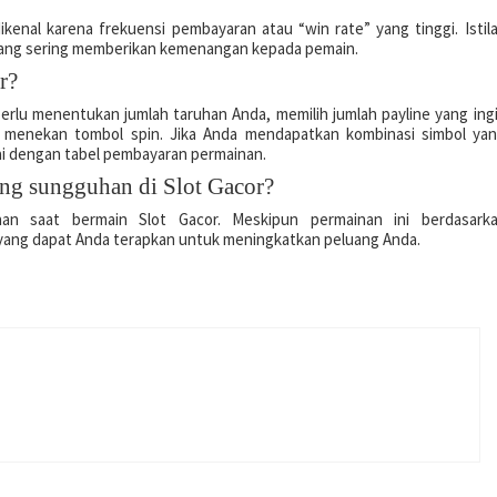
ikenal karena frekuensi pembayaran atau “win rate” yang tinggi. Istil
yang sering memberikan kemenangan kepada pemain.
r?
rlu menentukan jumlah taruhan Anda, memilih jumlah payline yang ing
an menekan tombol spin. Jika Anda mendapatkan kombinasi simbol ya
i dengan tabel pembayaran permainan.
ng sungguhan di Slot Gacor?
n saat bermain Slot Gacor. Meskipun permainan ini berdasark
 yang dapat Anda terapkan untuk meningkatkan peluang Anda.