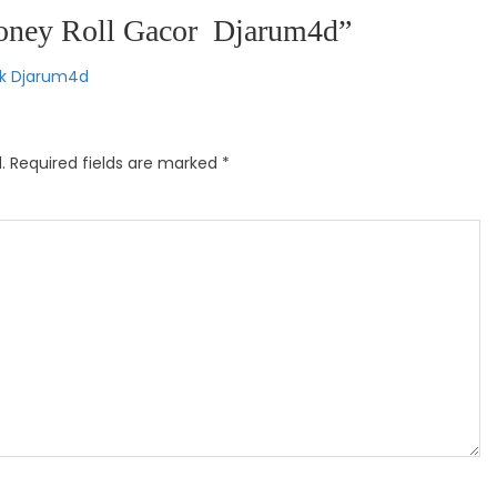
Money Roll Gacor Djarum4d”
ik Djarum4d
.
Required fields are marked
*