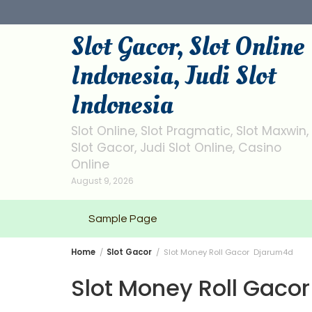
Skip
to
Slot Gacor, Slot Online
content
Indonesia, Judi Slot
Indonesia
Slot Online, Slot Pragmatic, Slot Maxwin,
Slot Gacor, Judi Slot Online, Casino
Online
August 9, 2026
Sample Page
Home
Slot Gacor
Slot Money Roll Gacor Djarum4d
Slot Money Roll Gaco