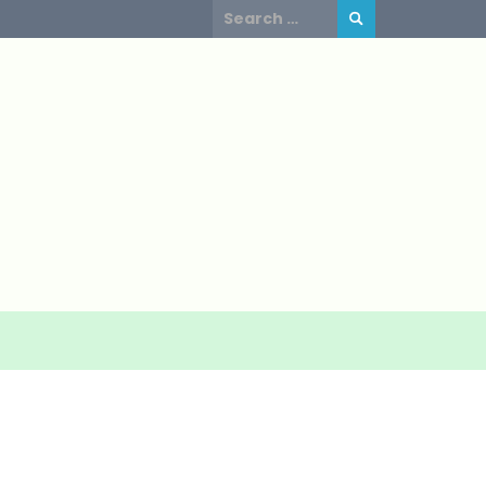
Search
for: