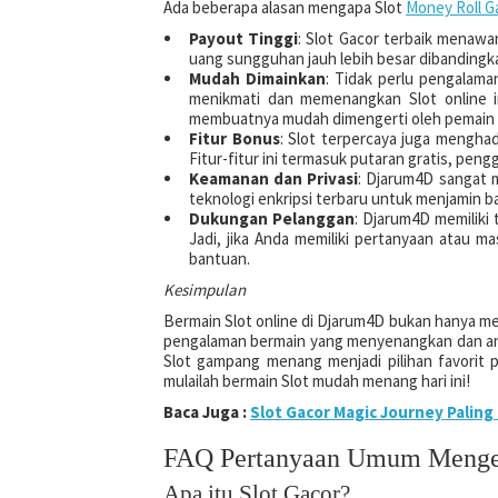
Ada beberapa alasan mengapa Slot
Money Roll G
Payout Tinggi
: Slot Gacor terbaik menaw
uang sungguhan jauh lebih besar dibandingka
Mudah Dimainkan
: Tidak perlu pengalam
menikmati dan memenangkan Slot online in
membuatnya mudah dimengerti oleh pemain b
Fitur Bonus
: Slot terpercaya juga mengha
Fitur-fitur ini termasuk putaran gratis, pen
Keamanan dan Privasi
: Djarum4D sangat 
teknologi enkripsi terbaru untuk menjamin b
Dukungan Pelanggan
: Djarum4D memiliki
Jadi, jika Anda memiliki pertanyaan atau m
bantuan.
Kesimpulan
Bermain Slot online di Djarum4D bukan hanya 
pengalaman bermain yang menyenangkan dan aman
Slot gampang menang menjadi pilihan favorit p
mulailah bermain Slot mudah menang hari ini!
Baca Juga :
Slot Gacor Magic Journey Paling D
FAQ Pertanyaan Umum Mengen
Apa itu Slot Gacor?