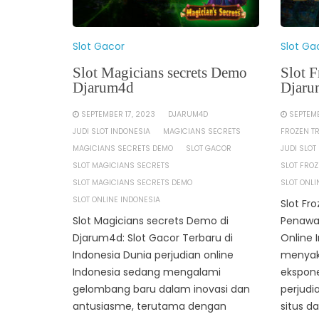
Slot Gacor
Slot Ga
Slot Magicians secrets Demo
Slot 
Djarum4d
Djar
SEPTEMBER 17, 2023
DJARUM4D
SEPTEMB
JUDI SLOT INDONESIA
MAGICIANS SECRETS
FROZEN T
MAGICIANS SECRETS DEMO
SLOT GACOR
JUDI SLOT
SLOT MAGICIANS SECRETS
SLOT FRO
SLOT MAGICIANS SECRETS DEMO
SLOT ONLI
SLOT ONLINE INDONESIA
Slot Fr
Slot Magicians secrets Demo di
Penawar
Djarum4d: Slot Gacor Terbaru di
Online 
Indonesia Dunia perjudian online
menyak
Indonesia sedang mengalami
ekspone
gelombang baru dalam inovasi dan
perjudi
antusiasme, terutama dengan
situs d