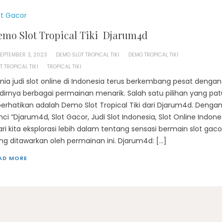
ot Gacor
emo Slot Tropical Tiki Djarum4d
EPTEMBER 3, 2023
DEMO SLOT TROPICAL TIKI
DEMO TROPICAL TIKI
T TROPICAL TIKI
TROPICAL TIKI
nia judi slot online di Indonesia terus berkembang pesat dengan
dirnya berbagai permainan menarik. Salah satu pilihan yang pat
perhatikan adalah Demo Slot Tropical Tiki dari Djarum4d. Dengan
nci “Djarum4d, Slot Gacor, Judi Slot Indonesia, Slot Online Indones
ri kita eksplorasi lebih dalam tentang sensasi bermain slot gaco
ng ditawarkan oleh permainan ini. Djarum4d: […]
AD MORE