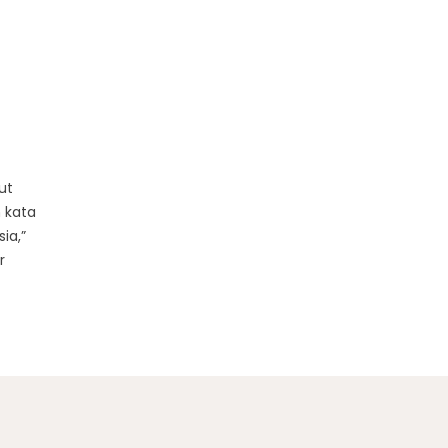
ut
 kata
ia,”
r