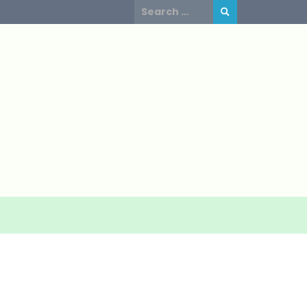
Search
for: