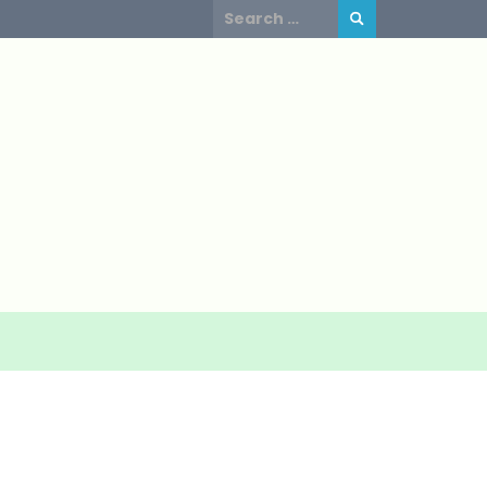
Search
for: