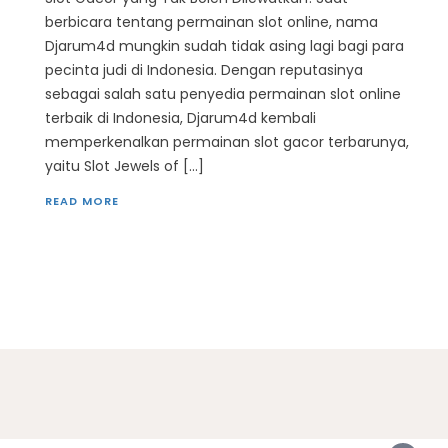
berbicara tentang permainan slot online, nama
Djarum4d mungkin sudah tidak asing lagi bagi para
pecinta judi di Indonesia. Dengan reputasinya
sebagai salah satu penyedia permainan slot online
terbaik di Indonesia, Djarum4d kembali
memperkenalkan permainan slot gacor terbarunya,
yaitu Slot Jewels of […]
READ MORE