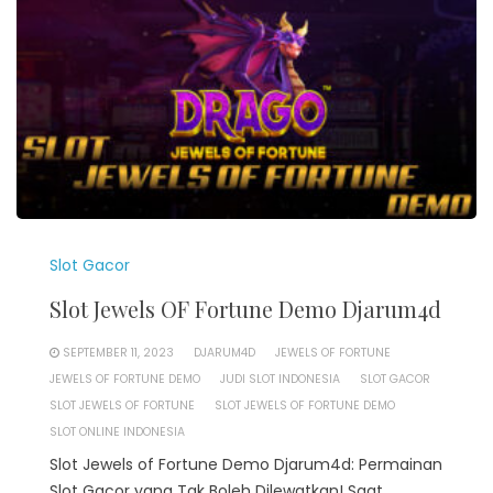
Slot Gacor
Slot Jewels OF Fortune Demo Djarum4d
SEPTEMBER 11, 2023
DJARUM4D
JEWELS OF FORTUNE
JEWELS OF FORTUNE DEMO
JUDI SLOT INDONESIA
SLOT GACOR
SLOT JEWELS OF FORTUNE
SLOT JEWELS OF FORTUNE DEMO
SLOT ONLINE INDONESIA
Slot Jewels of Fortune Demo Djarum4d: Permainan
Slot Gacor yang Tak Boleh Dilewatkan! Saat