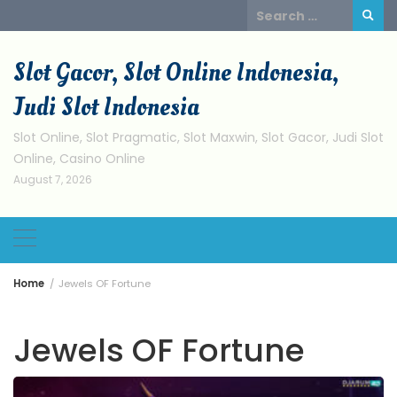
Skip
Search
to
for:
content
Slot Gacor, Slot Online Indonesia,
Judi Slot Indonesia
Slot Online, Slot Pragmatic, Slot Maxwin, Slot Gacor, Judi Slot
Online, Casino Online
August 7, 2026
Home
Jewels OF Fortune
Jewels OF Fortune