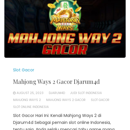
Slot Gacor
Mahjong Ways 2 Gacor Djarum4d
AUGUST 25, 2023
DJARUM4D
JUDI SLOT INDONESIA
MAHJONG WAYS 2
MAHJONG WAYS 2 GACOR
SLOT GACOR
SLOT ONLINE INDONESIA
Slot Gacor Hari Ini: Kenali Mahjong Ways 2 di
Djarum4d Sebagai pemain slot online Indonesia,
tentu saja, Anda selalu mencari tahu game mana