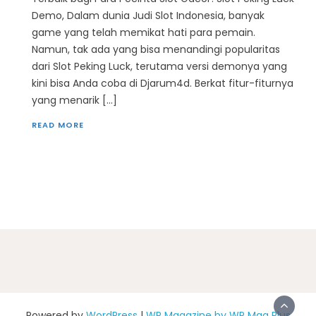
Demo, Dalam dunia Judi Slot Indonesia, banyak
game yang telah memikat hati para pemain.
Namun, tak ada yang bisa menandingi popularitas
dari Slot Peking Luck, terutama versi demonya yang
kini bisa Anda coba di Djarum4d. Berkat fitur-fiturnya
yang menarik […]
READ MORE
Powered by
WordPress
|
WP Magazine by WP Mag Plus