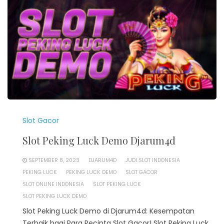
Slot Gacor
Slot Peking Luck Demo Djarum4d
SEPTEMBER 8, 2023
DJARUM4D
JUDI SLOT INDONESIA
PEKING LUCK
PEKING LUCK DEMO
SLOT GACOR
SLOT ONLINE INDONESIA
SLOT PEKING LUCK
SLOT PEKING LUCK DEMO
Slot Peking Luck Demo di Djarum4d: Kesempatan
Terbaik bagi Para Pecinta Slot Gacor! Slot Peking Luck