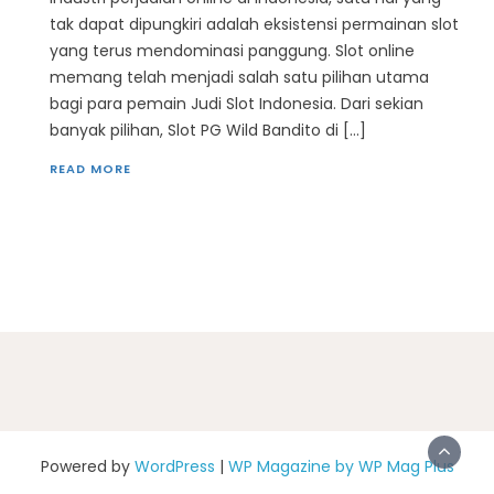
tak dapat dipungkiri adalah eksistensi permainan slot
yang terus mendominasi panggung. Slot online
memang telah menjadi salah satu pilihan utama
bagi para pemain Judi Slot Indonesia. Dari sekian
banyak pilihan, Slot PG Wild Bandito di […]
READ MORE
Powered by
WordPress
|
WP Magazine by WP Mag Plus