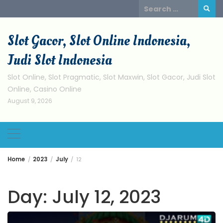
Skip
Search
to
for:
content
Slot Gacor, Slot Online Indonesia,
Judi Slot Indonesia
Slot Online, Slot Pragmatic, Slot Maxwin, Slot Gacor, Judi Slot
Online, Casino Online
August 9, 2026
Home
2023
July
12
Day:
July 12, 2023