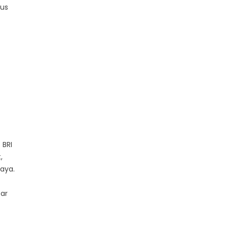
tus
 BRI
,
caya.
ar