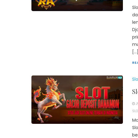
Sl
da
le
Dj
pr
mu
[…
RE
Sl
S
J
SLO
Ma
Sl
be