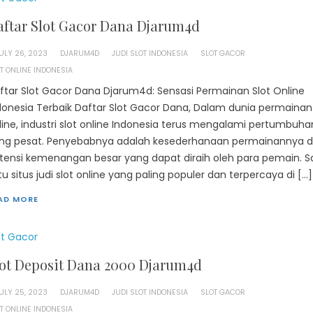
aftar Slot Gacor Dana Djarum4d
ULY 26, 2023
DJARUM4D
JUDI SLOT INDONESIA
SLOT GACOR
T ONLINE INDONESIA
ftar Slot Gacor Dana Djarum4d: Sensasi Permainan Slot Online
donesia Terbaik Daftar Slot Gacor Dana, Dalam dunia permainan 
line, industri slot online Indonesia terus mengalami pertumbuha
ng pesat. Penyebabnya adalah kesederhanaan permainannya 
tensi kemenangan besar yang dapat diraih oleh para pemain. S
tu situs judi slot online yang paling populer dan terpercaya di […]
AD MORE
ot Gacor
lot Deposit Dana 2000 Djarum4d
ULY 25, 2023
DJARUM4D
JUDI SLOT INDONESIA
SLOT GACOR
T ONLINE INDONESIA