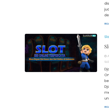
di
ju
de
RE
Sl
Sl
J
SLO
Dj
On
be
Dj
me
un
RE