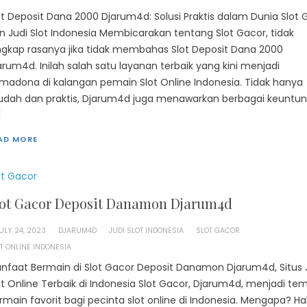
ot Deposit Dana 2000 Djarum4d: Solusi Praktis dalam Dunia Slot 
n Judi Slot Indonesia Membicarakan tentang Slot Gacor, tidak
ngkap rasanya jika tidak membahas Slot Deposit Dana 2000
arum4d. Inilah salah satu layanan terbaik yang kini menjadi
imadona di kalangan pemain Slot Online Indonesia. Tidak hanya
dah dan praktis, Djarum4d juga menawarkan berbagai keuntu
]
AD MORE
ot Gacor
lot Gacor Deposit Danamon Djarum4d
ULY 24, 2023
DJARUM4D
JUDI SLOT INDONESIA
SLOT GACOR
T ONLINE INDONESIA
nfaat Bermain di Slot Gacor Deposit Danamon Djarum4d, Situs 
ot Online Terbaik di Indonesia Slot Gacor, Djarum4d, menjadi te
rmain favorit bagi pecinta slot online di Indonesia. Mengapa? Hal