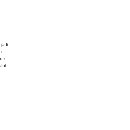
judi
n
dan
alah