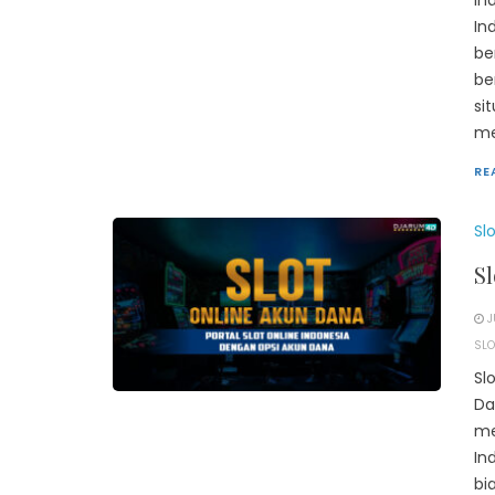
In
In
be
be
si
me
RE
Sl
S
J
SLO
Sl
Da
me
In
bi