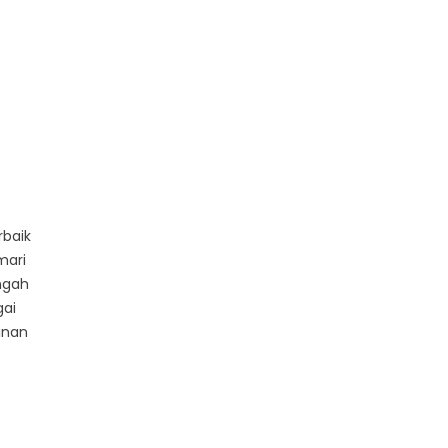
rbaik
mari
engah
gai
inan