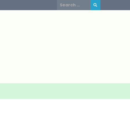
Search
for: