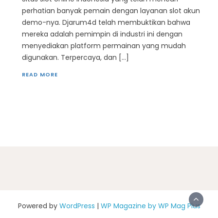
perhatian banyak pemain dengan layanan slot akun
demo-nya. Djarum4d telah membuktikan bahwa
mereka adalah pemimpin di industri ini dengan
menyediakan platform permainan yang mudah
digunakan. Terpercaya, dan […]
READ MORE
Powered by
WordPress
|
WP Magazine by WP Mag Plus