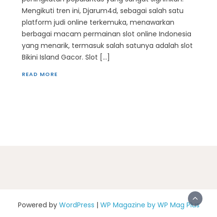
Mengikuti tren ini, Djarum4d, sebagai salah satu
platform judi online terkemuka, menawarkan
berbagai macam permainan slot online Indonesia
yang menarik, termasuk salah satunya adalah slot
Bikini Island Gacor. Slot […]
READ MORE
Powered by
WordPress
|
WP Magazine by WP Mag Plus