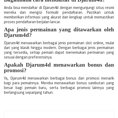
Anda bisa mendaftar di Djarum4d dengan mengunjungi situs resmi
mereka dan mengisi formulir pendaftaran. Pastikan untuk
memberikan informasi yang akurat dan lengkap untuk memastikan
proses pendaftaran berjalan lancar.
Apa jenis permainan yang ditawarkan oleh
Djarum4d?
Djarum4d menawarkan berbagai jenis permainan slot online, mulai
dari yang klasik hingga modern. Dengan berbagai jenis permainan
yang tersedia, setiap pemain dapat menemukan permainan yang
sesuai dengan preferensinya.
Apakah Djarum4d menawarkan bonus dan
promosi?
Ya, Djarum4d menawarkan berbagai bonus dan promosi menarik
bagi para pemainnya. Mereka menawarkan bonus sambutan yang
besar bagi pemain baru, serta berbagai promosi lainnya yang
berlangsung sepanjang tahun.