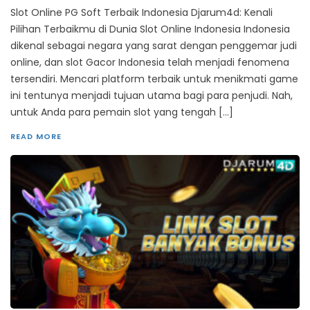
Slot Online PG Soft Terbaik Indonesia Djarum4d: Kenali
Pilihan Terbaikmu di Dunia Slot Online Indonesia Indonesia
dikenal sebagai negara yang sarat dengan penggemar judi
online, dan slot Gacor Indonesia telah menjadi fenomena
tersendiri. Mencari platform terbaik untuk menikmati game
ini tentunya menjadi tujuan utama bagi para penjudi. Nah,
untuk Anda para pemain slot yang tengah […]
READ MORE