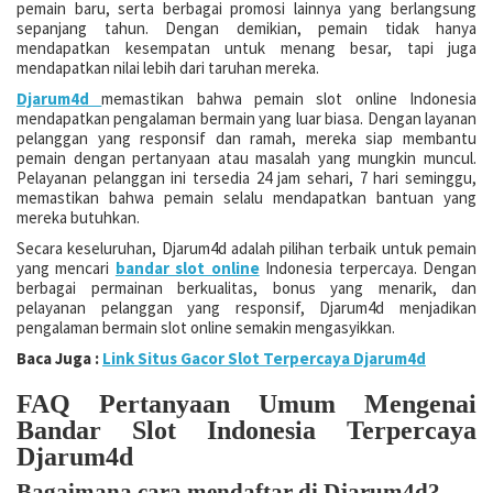
pemain baru, serta berbagai promosi lainnya yang berlangsung
sepanjang tahun. Dengan demikian, pemain tidak hanya
mendapatkan kesempatan untuk menang besar, tapi juga
mendapatkan nilai lebih dari taruhan mereka.
Djarum4d
memastikan bahwa pemain slot online Indonesia
mendapatkan pengalaman bermain yang luar biasa. Dengan layanan
pelanggan yang responsif dan ramah, mereka siap membantu
pemain dengan pertanyaan atau masalah yang mungkin muncul.
Pelayanan pelanggan ini tersedia 24 jam sehari, 7 hari seminggu,
memastikan bahwa pemain selalu mendapatkan bantuan yang
mereka butuhkan.
Secara keseluruhan, Djarum4d adalah pilihan terbaik untuk pemain
yang mencari
bandar slot online
Indonesia terpercaya. Dengan
berbagai permainan berkualitas, bonus yang menarik, dan
pelayanan pelanggan yang responsif, Djarum4d menjadikan
pengalaman bermain slot online semakin mengasyikkan.
Baca Juga :
Link Situs Gacor Slot Terpercaya Djarum4d
FAQ Pertanyaan Umum Mengenai
Bandar Slot Indonesia Terpercaya
Djarum4d
Bagaimana cara mendaftar di Djarum4d?