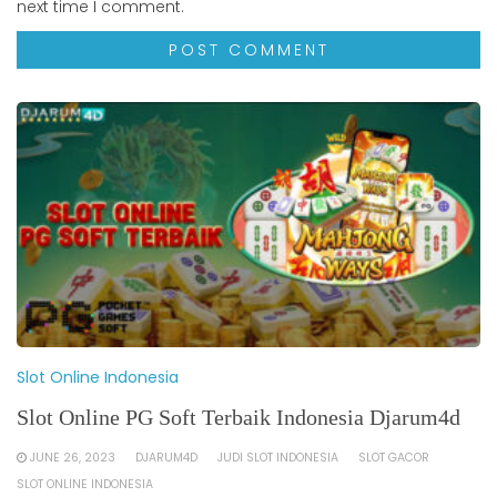
next time I comment.
Slot Online Indonesia
Slot Online PG Soft Terbaik Indonesia Djarum4d
JUNE 26, 2023
DJARUM4D
JUDI SLOT INDONESIA
SLOT GACOR
SLOT ONLINE INDONESIA