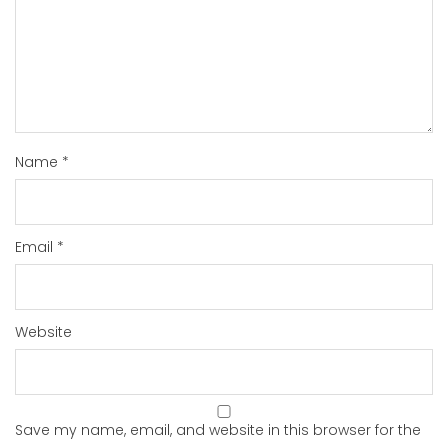
Name
*
Email
*
Website
Save my name, email, and website in this browser for the