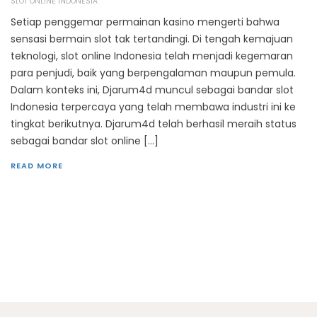
SLOT ONLINE INDONESIA
Setiap penggemar permainan kasino mengerti bahwa
sensasi bermain slot tak tertandingi. Di tengah kemajuan
teknologi, slot online Indonesia telah menjadi kegemaran
para penjudi, baik yang berpengalaman maupun pemula.
Dalam konteks ini, Djarum4d muncul sebagai bandar slot
Indonesia terpercaya yang telah membawa industri ini ke
tingkat berikutnya. Djarum4d telah berhasil meraih status
sebagai bandar slot online […]
READ MORE