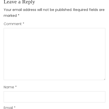
Leave a Reply
Your email address will not be published.
Required fields are
marked
*
Comment
*
Name
*
Email
*