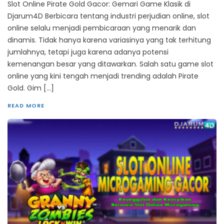
Slot Online Pirate Gold Gacor: Gemari Game Klasik di
Djarum4D Berbicara tentang industri perjudian online, slot
online selalu menjadi pembicaraan yang menarik dan
dinamis. Tidak hanya karena variasinya yang tak terhitung
jumlahnya, tetapi juga karena adanya potensi
kemenangan besar yang ditawarkan. Salah satu game slot
online yang kini tengah menjadi trending adalah Pirate
Gold. Gim […]
READ MORE