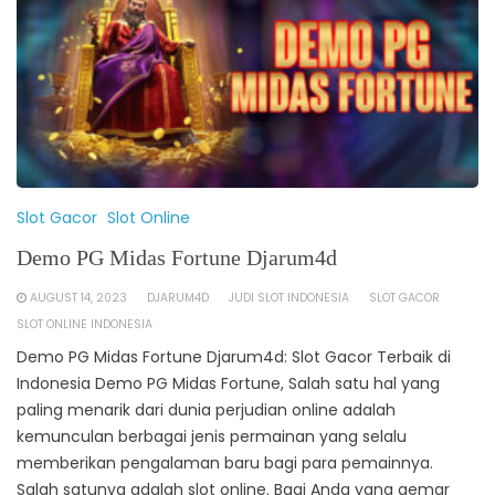
Slot Gacor
Slot Online
Demo PG Midas Fortune Djarum4d
AUGUST 14, 2023
DJARUM4D
JUDI SLOT INDONESIA
SLOT GACOR
SLOT ONLINE INDONESIA
Demo PG Midas Fortune Djarum4d: Slot Gacor Terbaik di
Indonesia Demo PG Midas Fortune, Salah satu hal yang
paling menarik dari dunia perjudian online adalah
kemunculan berbagai jenis permainan yang selalu
memberikan pengalaman baru bagi para pemainnya.
Salah satunya adalah slot online. Bagi Anda yang gemar