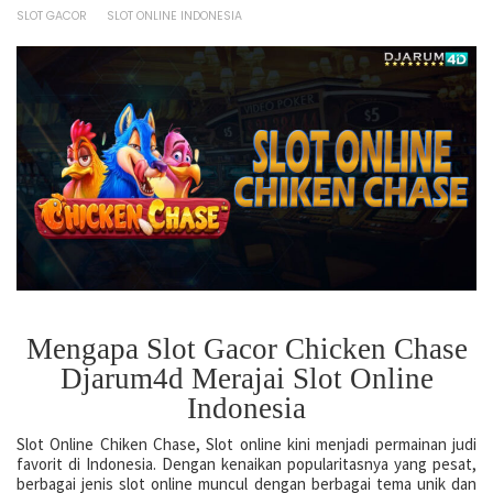
SLOT GACOR
SLOT ONLINE INDONESIA
Mengapa Slot Gacor Chicken Chase
Djarum4d Merajai Slot Online
Indonesia
Slot Online Chiken Chase, Slot online kini menjadi permainan judi
favorit di Indonesia. Dengan kenaikan popularitasnya yang pesat,
berbagai jenis slot online muncul dengan berbagai tema unik dan