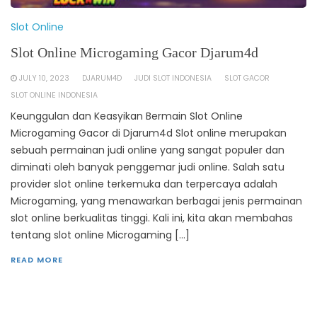
Slot Online
Slot Online Microgaming Gacor Djarum4d
JULY 10, 2023
DJARUM4D
JUDI SLOT INDONESIA
SLOT GACOR
SLOT ONLINE INDONESIA
Keunggulan dan Keasyikan Bermain Slot Online
Microgaming Gacor di Djarum4d Slot online merupakan
sebuah permainan judi online yang sangat populer dan
diminati oleh banyak penggemar judi online. Salah satu
provider slot online terkemuka dan terpercaya adalah
Microgaming, yang menawarkan berbagai jenis permainan
slot online berkualitas tinggi. Kali ini, kita akan membahas
tentang slot online Microgaming […]
READ MORE