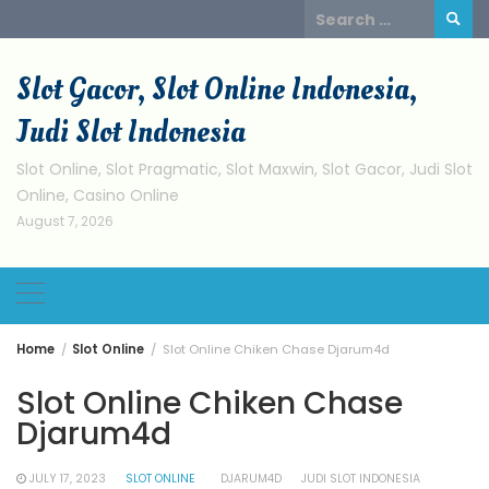
Skip
Search
to
for:
content
Slot Gacor, Slot Online Indonesia,
Judi Slot Indonesia
Slot Online, Slot Pragmatic, Slot Maxwin, Slot Gacor, Judi Slot
Online, Casino Online
August 7, 2026
Home
Slot Online
Slot Online Chiken Chase Djarum4d
Slot Online Chiken Chase
Djarum4d
JULY 17, 2023
SLOT ONLINE
DJARUM4D
JUDI SLOT INDONESIA