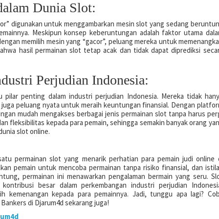
dalam Dunia Slot:
gacor” digunakan untuk menggambarkan mesin slot yang sedang beruntu
mainnya. Meskipun konsep keberuntungan adalah faktor utama dal
dengan memilih mesin yang “gacor”, peluang mereka untuk memenangk
ahwa hasil permainan slot tetap acak dan tidak dapat diprediksi seca
dustri Perjudian Indonesia:
u pilar penting dalam industri perjudian Indonesia. Mereka tidak han
juga peluang nyata untuk meraih keuntungan finansial. Dengan platfo
engan mudah mengakses berbagai jenis permainan slot tanpa harus per
dan fleksibilitas kepada para pemain, sehingga semakin banyak orang ya
nia slot online.
atu permainan slot yang menarik perhatian para pemain judi online 
an pemain untuk mencoba permainan tanpa risiko finansial, dan istil
ntung, permainan ini menawarkan pengalaman bermain yang seru. Sl
 kontribusi besar dalam perkembangan industri perjudian Indonesi
ih kemenangan kepada para pemainnya. Jadi, tunggu apa lagi? Co
Bankers di Djarum4d sekarang juga!
arum4d