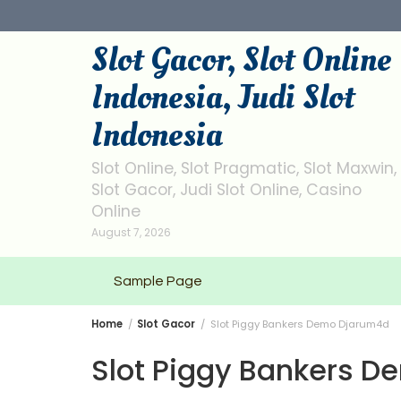
Skip
to
Slot Gacor, Slot Online
content
Indonesia, Judi Slot
Indonesia
Slot Online, Slot Pragmatic, Slot Maxwin,
Slot Gacor, Judi Slot Online, Casino
Online
August 7, 2026
Sample Page
Home
Slot Gacor
Slot Piggy Bankers Demo Djarum4d
Slot Piggy Bankers 