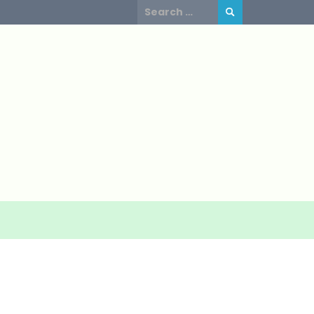
Search
for: