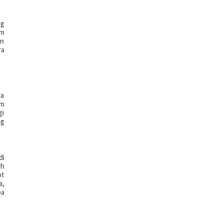
ng
am
an
ra
ya
rm
gi
ng
di
ah
ot
a,
ba