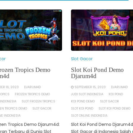
cor
Slot Gacor
Frozen Tropics Demo
Slot Koi Pond Demo
um4d
Djarum4d
ER 16, 2023
DJARUM4D
SEPTEMBER 15, 2023
DJARUM4D
ROPICS
FROZEN TROPICS DEMO
JUDI SLOT INDONESIA
KOI POND
 INDONESIA
SLOT FROZEN TROPICS
KOI POND DEMO
SLOT GACOR
ZEN TROPICS DEMO
SLOT GACOR
SLOT KOI POND
SLOT KOI POND DEMO
NE INDONESIA
SLOT ONLINE INDONESIA
ozen Tropics Demo Djarum4d:
Slot Koi Pond Demo Djarum4
an Terbaru di Dunia Slot
Slot Gacor di Indonesia Salah