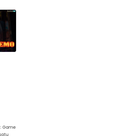
d: Game
 satu