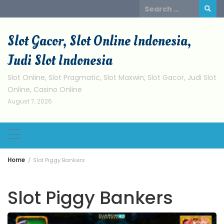
Skip
Search
to
for:
content
Slot Gacor, Slot Online Indonesia,
Judi Slot Indonesia
Slot Online, Slot Pragmatic, Slot Maxwin, Slot Gacor, Judi Slot
Online, Casino Online
August 7, 2026
Home
Slot Piggy Bankers
Slot Piggy Bankers