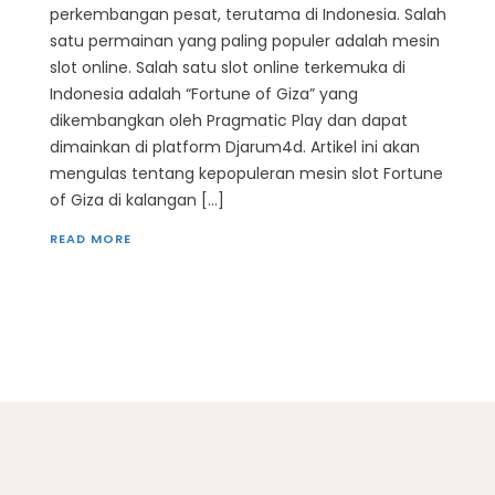
perkembangan pesat, terutama di Indonesia. Salah
satu permainan yang paling populer adalah mesin
slot online. Salah satu slot online terkemuka di
Indonesia adalah “Fortune of Giza” yang
dikembangkan oleh Pragmatic Play dan dapat
dimainkan di platform Djarum4d. Artikel ini akan
mengulas tentang kepopuleran mesin slot Fortune
of Giza di kalangan […]
READ MORE