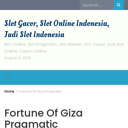
Skip
Search
to
for:
content
Slot Gacor, Slot Online Indonesia,
Judi Slot Indonesia
Slot Online, Slot Pragmatic, Slot Maxwin, Slot Gacor, Judi Slot
Online, Casino Online
August 10, 2026
Home
Fortune Of Giza Pragmatic
Fortune Of Giza
Pragmatic