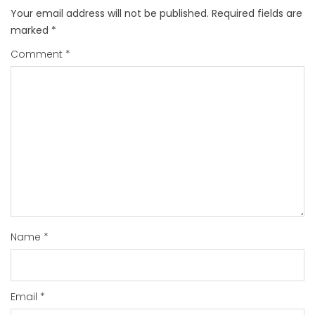
Your email address will not be published.
Required fields are
marked
*
Comment
*
Name
*
Email
*