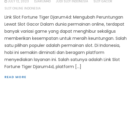
JULY 12, 2023
DJARUM4D
JUDI SLOT INDONESIA
SLOT GACOR
SLOT ONLINE INDONESIA
Link Slot Fortune Tiger Djarum4d: Mengubah Peruntungan
Lewat Slot Gacor Dalam dunia permainan online, terdapat
banyak variasi game yang dapat menghibur sekaligus
memberikan kesempatan untuk meraih keuntungan. Salah
satu pilihan populer adalah permainan slot. Di Indonesia,
hobi ini semakin diminati dan beragam platform
menyediakan layanan ini. Salah satunya adalah Link Slot
Fortune Tiger Djarum4d, platform […]
READ MORE